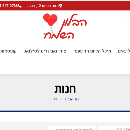
רחוב הסתת 12, חולון
4-647-0788
ונאים
מיכל הליום חד פעמי
ציוד ואביזרים לסילואט
קופסאות ו
חנות
דף הבית
חנות