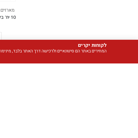
מארזים של 10 בלוני
לקוחות יקרים
המחירים באתר הם סיטונאיים ולרכישה דרך האתר בלבד, מינימום הזמנה 99 ש"ח. אין חנות פיזית, אך ניתן לבצע איסוף 