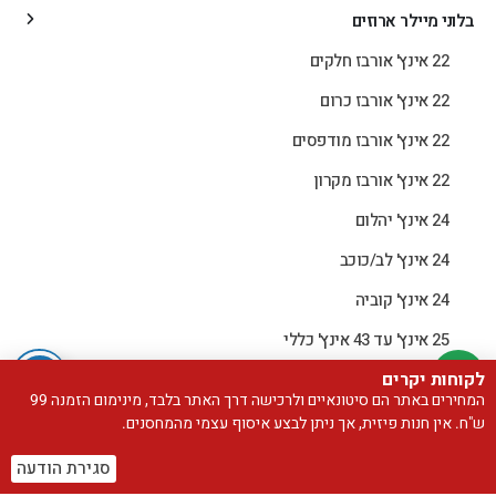
בלוני מיילר ארוזים
22 אינץ' אורבז חלקים
22 אינץ' אורבז כרום
22 אינץ' אורבז מודפסים
22 אינץ' אורבז מקרון
24 אינץ' יהלום
24 אינץ' לב/כוכב
24 אינץ' קוביה
25 אינץ' עד 43 אינץ' כללי
30 אינץ' לב/כוכב
לקוחות יקרים
המחירים באתר הם סיטונאיים ולרכישה דרך האתר בלבד, מינימום הזמנה 99
36 אינץ' I LOVE YOU
ש"ח. אין חנות פיזית, אך ניתן לבצע איסוף עצמי מהמחסנים.
36 אינץ' ירח
סגירת הודעה