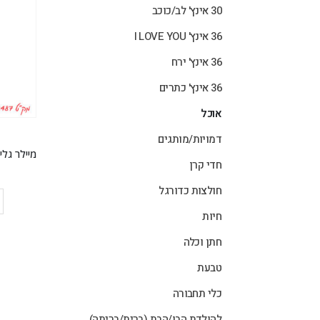
30 אינץ' לב/כוכב
36 אינץ' I LOVE YOU
36 אינץ' ירח
36 אינץ' כתרים
אוכל
דמויות/מותגים
חדי קרן
חולצות כדורגל
חיות
חתן וכלה
טבעת
כלי תחבורה
להולדת הבן/הבת (ברית/בריתה)