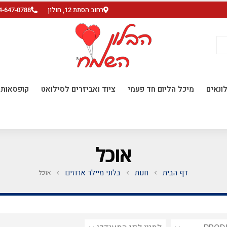
רחוב הסתת 12, חולון
4-647-0788
ונאים
מיכל הליום חד פעמי
ציוד ואביזרים לסילואט
קופסאות ו
אוכל
דף הבית
חנות
בלוני מיילר ארוזים
אוכל