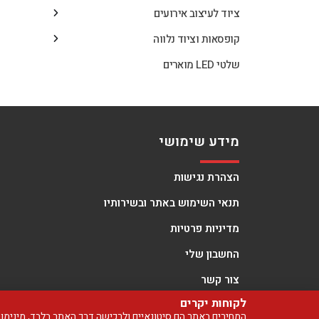
ציוד לעיצוב אירועים
קופסאות וציוד נלווה
שלטי LED מוארים
מידע שימושי
הצהרת נגישות
תנאי השימוש באתר ובשירותיו
מדיניות פרטיות
החשבון שלי
צור קשר
לקוחות יקרים
המחירים באתר הם סיטונאיים ולרכישה דרך האתר בלבד, מינימום הזמנה 99 ש"ח. אין חנות פיזית, אך ניתן לבצע איסוף 