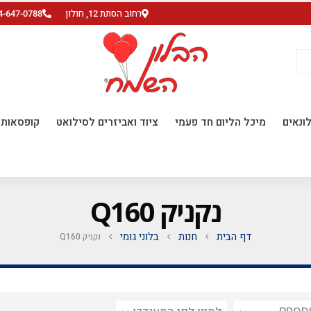
רחוב הסתת 12, חולון
4-647-0788
ונאים
מיכל הליום חד פעמי
ציוד ואביזרים לסילואט
קופסאות ו
נקניק Q160
דף הבית
חנות
בלוני גומי
נקניק Q160