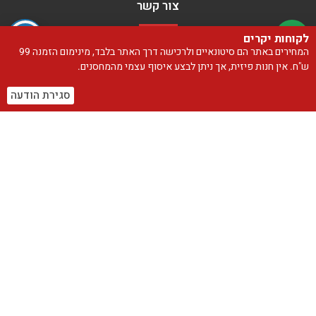
צור קשר
054-647-0788
לקוחות יקרים
המחירים באתר הם סיטונאיים ולרכישה דרך האתר בלבד, מינימום הזמנה 99
הבלון השמח בע"מ
ש"ח. אין חנות פיזית, אך ניתן לבצע איסוף עצמי מהמחסנים.
info@happyballoon.co.il
הסתת 12, חולון
סגירת הודעה
חזרה של נציג
שליחה
האתר עוצב ונבנה על ידי סטודיו בייגלה