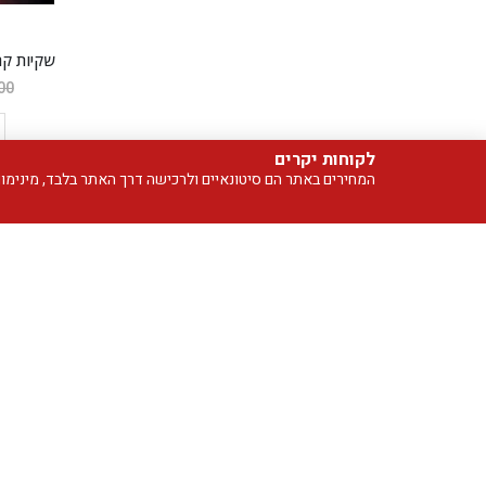
00
לקוחות יקרים
המחירים באתר הם סיטונאיים ולרכישה דרך האתר בלבד, מינימום הזמנה 99 ש"ח. אין חנות פיזית, אך ניתן לבצע איסוף 