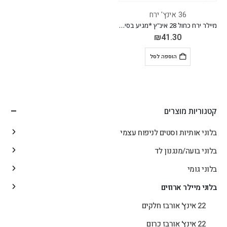
36 אינץ' ירח
מיילר ירח כחול 28 אינ"ץ *מגיע בסיטונאות חבילה של 5 יח'*
₪
41.30
הוספה לסל
קטגוריות מוצרים
בלוני אותיות וסטים לניפוח עצמי
בלוני בועה/מנגנון לד
בלוני גומי
בלוני מיילר ארוזים
22 אינץ' אורבז חלקים
22 אינץ' אורבז כרום