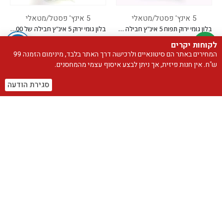
5 אינץ' פסטל/מטאלי
5 אינץ' פסטל/מטאלי
בלון גומי ירוק תפוח 5 אינ"ץ חבילה של 200 יח'
בלון גומי ירוק 5 אינ"ץ חבילה של 200 יח'
₪
23.60
₪
23.60
לקוחות יקרים
המחירים באתר הם סיטונאיים ולרכישה דרך האתר בלבד, מינימום הזמנה 99
הוספה לסל
הוספה לסל
ש"ח. אין חנות פיזית, אך ניתן לבצע איסוף עצמי מהמחסנים.
סגירת הודעה
קטגוריות מוצרים
בלוני אותיות וסטים לניפוח עצמי
בלוני בועה/מנגנון לד
בלוני גומי
11 אינץ' פסטל EVERTS
12 אינץ' כרום EVERTS