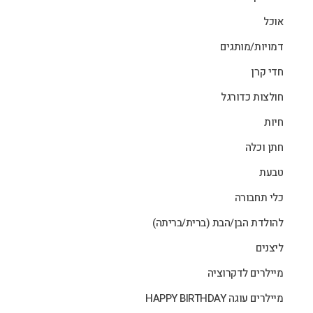
אוכל
דמויות/מותגים
חדי קרן
חולצות כדורגל
חיות
חתן וכלה
טבעת
כלי תחבורה
להולדת הבן/הבת (ברית/בריתה)
ליצנים
מיילרים לדקרוציה
מיילרים עוגה HAPPY BIRTHDAY