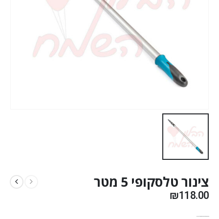
צינור טלסקופי 5 מטר
₪
118.00
אפשרות משלוח בתוספת תשלום מול בית העסק