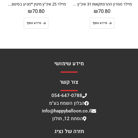
מיילר מפרץ ההרפתקאות 31 אינ"ץ *מגיע בסיטונאות חבילה של 5 יח'*
מיילר 25 אינ"ץ מינוין *מגיע בסיטונאות חבילה של 5 יח'*
₪
70.80
₪
70.80
מידע נוסף
מידע נוסף
מידע שימושי
צור קשר
054-647-0788
הבלון השמח בע"מ
info@happyballoon.co.il
הסתת 12, חולון
חזרה של נציג