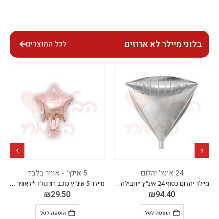
בלוני מיילר לא ארוזים
לכל המוצרים
24 אינץ' יהלום
5 אינץ' - אוויר בלבד
מיילר יהלום כסוף 24 אינ"ץ *חבילה של 20 יח'*
מיילר 5 אינ"ץ כוכב רוז גולד *לאוויר בלבד* *חבילה של 50 יח'*
₪
29.50
₪
94.40
הוספה לסל
הוספה לסל