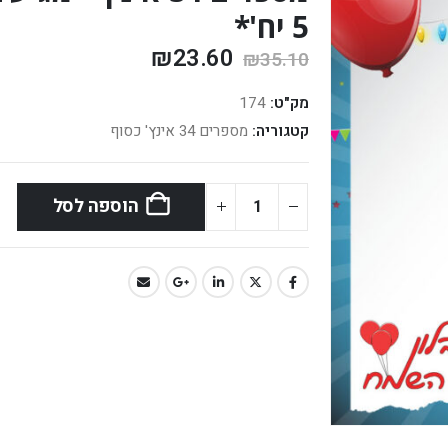
5 יח'*
₪
23.60
₪
35.10
מק"ט:
174
קטגוריה:
מספרים 34 אינץ' כסוף
הוספה לסל