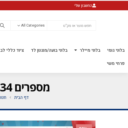
החשבון שלי
All Categories
בלוני גומי
בלוני מיילר
בלוני בועה/מנגנון לד
ציוד כללי לבל
פרחי משי
מספרים 34 אינץ' *מגיע בסיטונאות חבילה של 5 יח'*
דף הבית
חנות