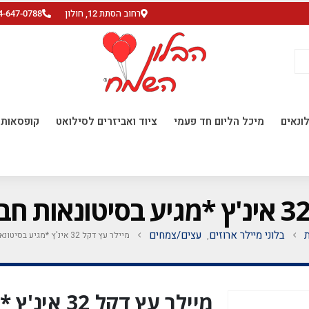
רחוב הסתת 12, חולון
4-647-0788
ונאים
מיכל הליום חד פעמי
ציוד ואביזרים לסילואט
קופסאות ו
ת
בלוני מיילר ארוזים
עצים/צמחים
מיילר עץ דקל 32 אינ'ץ *מגיע בסיטונאות חבילה של 5 יח'*
,
מיילר עץ דקל