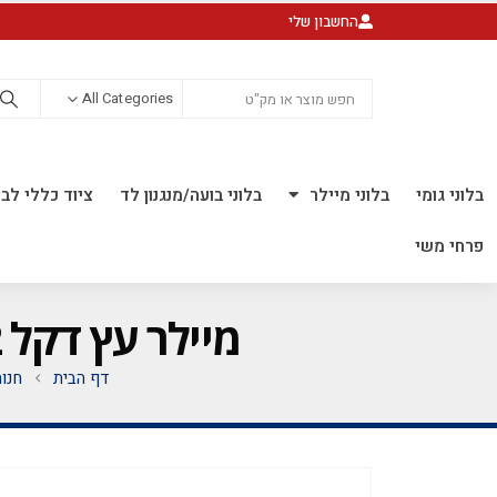
החשבון שלי
All Categories
בלוני גומי
בלוני מיילר
בלוני בועה/מנגנון לד
ציוד כללי לבל
פרחי משי
מיילר עץ דקל 32 אינ'ץ *מגיע בסיטונאות חבילה של 5 יח'*
דף הבית
חנו