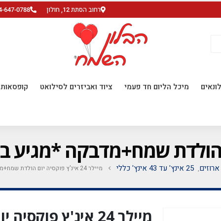
רחוב הסתת 12, חולון
4-647-0788
ונאים
מיכל הליום חד פעמי
ציוד ואביזרים לסילואט
קופסאות ו
 ארוזים
25 אינץ' עד 43 אינץ' כללי
מיילר 24 אינ'ץ פוקסיה יום הולדת שמח+מדבקה *מגיע בסיטונאות חבילה של 5 יח'*
,
מיילר 24 אינ'ץ פו