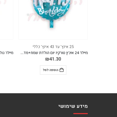
25 אינץ' עד 43 אינץ' כללי
מיילר משקפי שמש 33 אינ"ץ *מגיע בסיטונאות חבילה של 5 יח'*
מיילר 24 אינ'ץ טורקיז יום הולדת שמח+מדבקה *מגיע בסיטונאות חבילה של 5 יח'*
₪
41.30
הוספה לסל
מידע שימושי