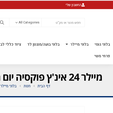
החשבון שלי
All Categories
בלוני גומי
בלוני מיילר
בלוני בועה/מנגנון לד
ציוד כללי לבל
פרחי משי
מיילר 24 אינ'ץ פוקסיה יום הולדת שמח+מדבקה *מגיע בסיטונאות חבילה של 5 יח'*
דף הבית
חנות
בלוני מיילר