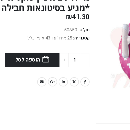
*מגיע בסיטונאות חבילה של 5 
₪
41.30
מק"ט:
50850
קטגוריה:
25 אינץ' עד 43 אינץ' כללי
הוספה לסל