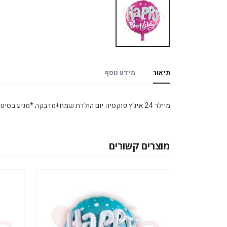
תיאור
מידע נוסף
מיילר 24 אינ'ץ פוקסיה יום הולדת שמח+מדבקה *מגיע בסיטונאות חבילה של 5 יח'*
מוצרים קשורים