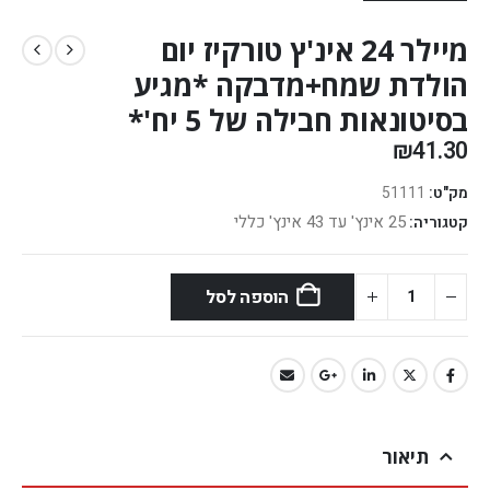
מיילר 24 אינ'ץ טורקיז יום
הולדת שמח+מדבקה *מגיע
בסיטונאות חבילה של 5 יח'*
₪
41.30
מק"ט:
51111
25 אינץ' עד 43 אינץ' כללי
קטגוריה:
הוספה לסל
תיאור