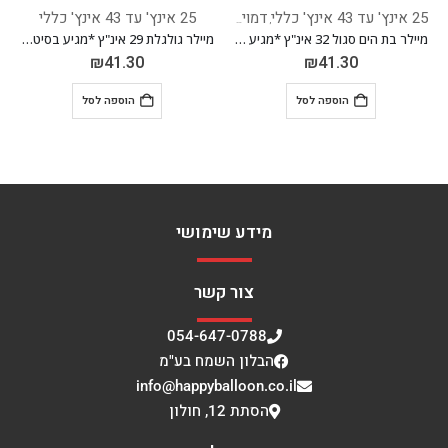
ת/מותגים
25 אינץ' עד 43 אינץ' כללי
25 אינץ' עד 43 אינץ' כללי
מיילר בת הים סגול 32 אינ"ץ *מגיע בסיטונאות חבילה של 5 יח'*
מיילר גולגלת 29 אינ"ץ *מגיע בסיטונאות חבילה של 5 יח'*
מיילר מברגה 18 אינ"ץ *מגיע בסיטונאות חבי
₪
23.60
₪
41.30
הוספה לסל
הוספה לסל
מידע שימושי
צור קשר
054-647-0788
הבלון השמח בע"מ
info@happyballoon.co.il
הסתת 12, חולון