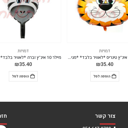
דמויות
דמויות
מיילר 10 אינ"ץ זברה *לאוויר בלבד* *מגיע בחבילה 10 יח'*
₪
35.40
₪
35.40
הוספה לסל
הוספה לסל
צור קשר
חזר