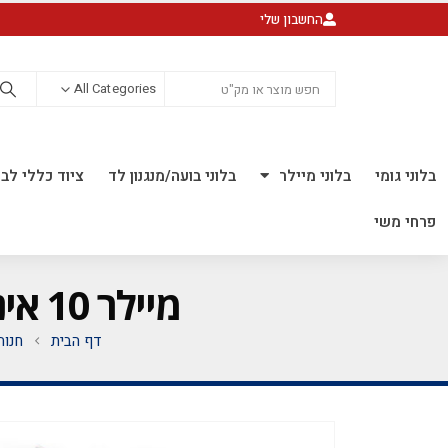
החשבון שלי
All Categories
בלוני גומי
בלוני מיילר
בלוני בועה/מנגנון לד
ציוד כללי לבל
פרחי משי
מיילר 10 אינ"ץ *לאוויר בלבד* *מגיע בחבילה 10 יח'*
דף הבית
חנות