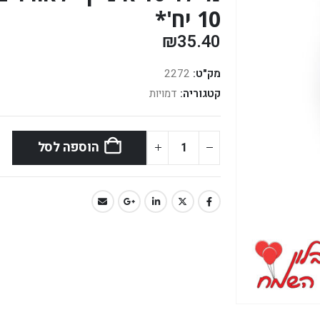
10 יח'*
₪
35.40
מק"ט:
2272
קטגוריה:
דמויות
הוספה לסל