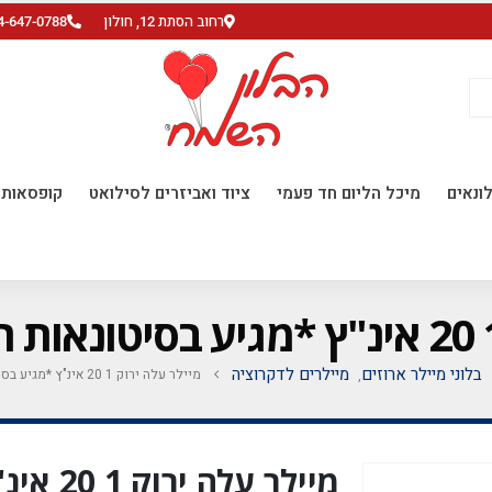
רחוב הסתת 12, חולון
4-647-0788
ונאים
מיכל הליום חד פעמי
ציוד ואביזרים לסילואט
קופסאות ו
בלוני מיילר ארוזים
מיילרים לדקרוציה
מיילר עלה ירוק 1 20 אינ"ץ *מגיע בסיטונאות חבילה של 5 יח' *
,
מיילר על