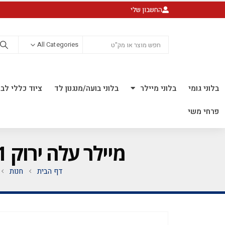
החשבון שלי
All Categories
בלוני גומי
בלוני מיילר
בלוני בועה/מנגנון לד
ציוד כללי לבל
פרחי משי
מיילר עלה ירוק 1 20 אינ"ץ *מגיע בסיטונאות חבילה של 5 יח' *
דף הבית
חנות