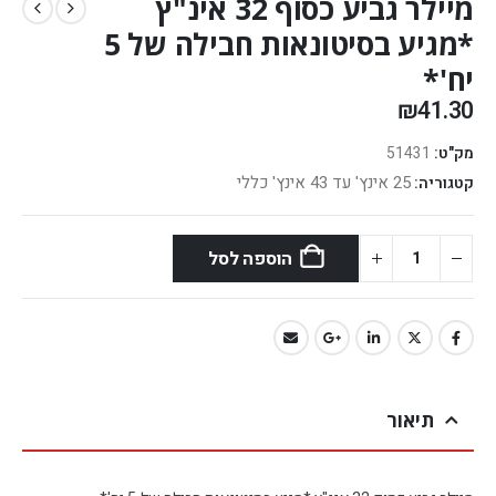
מיילר גביע כסוף 32 אינ"ץ
*מגיע בסיטונאות חבילה של 5
יח'*
₪
41.30
מק"ט:
51431
25 אינץ' עד 43 אינץ' כללי
קטגוריה:
הוספה לסל
תיאור