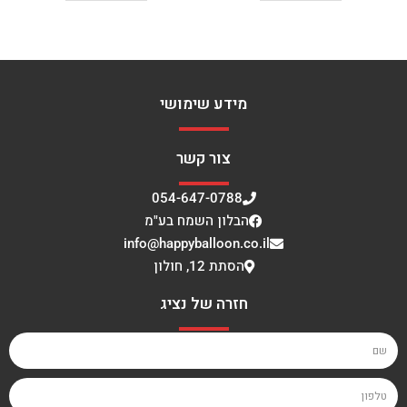
מידע שימושי
צור קשר
054-647-0788
הבלון השמח בע"מ
info@happyballoon.co.il
הסתת 12, חולון
חזרה של נציג