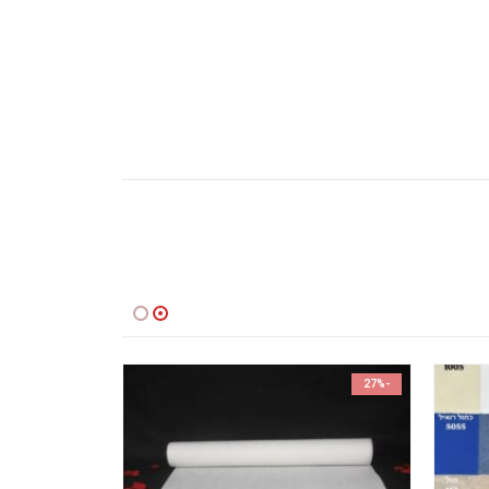
-13%
-27%