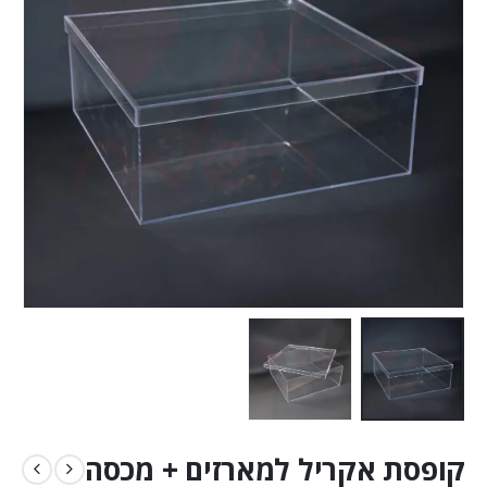
קופסת אקריל למארזים + מכסה