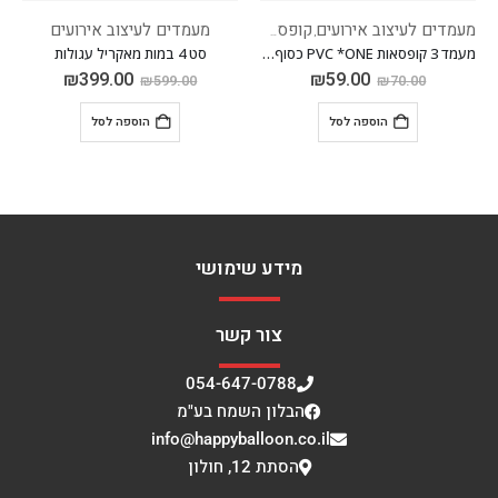
מדים לעיצוב אירועים
קופסאות PVC
מעמדים לעיצוב אירועים
מעמדי
,
מעמד 3 קופסאות PVC *ONE כסוף דזלר
סט 4 במות מאקריל עגולות
לוח פרס
₪
399.00
₪
59.00
₪
599.00
₪
70.00
הוספה לסל
הוספה לסל
מידע שימושי
צור קשר
054-647-0788
הבלון השמח בע"מ
info@happyballoon.co.il
הסתת 12, חולון