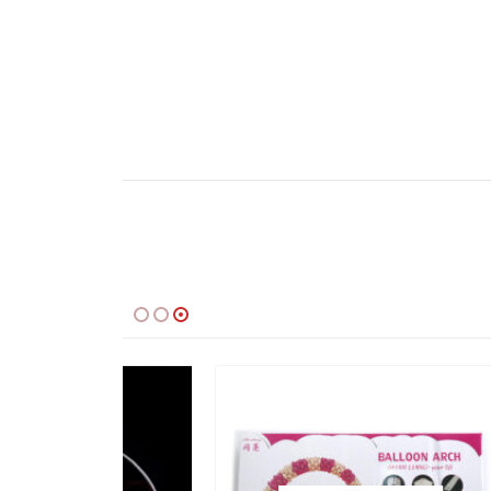
-16%
-8%