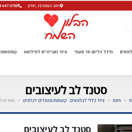
רחוב הסתת 12, חולון
4-647-0788
ונאים
מיכל הליום חד פעמי
ציוד ואביזרים לסילואט
קופסאות ו
סטנד לב לעיצובים
ת
חנות
ציוד כללי לבלונאים
קשתות/סטנדים לבלונים
סטנד לב ל
,
סטנד לב לעיצובים