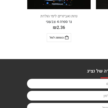
נרות ואביזרים לימי הולדת
נרות ו
נר ספרה 8 צבעוני
נר
₪
2.36
הוספה לסל
ה של נציג