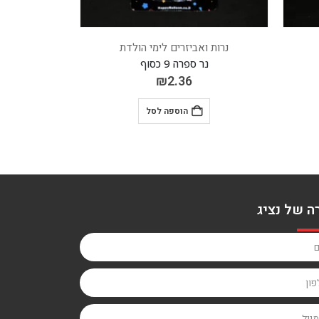
נרות ואביזרים לימי הולדת
נרות 
נר ספרה 7 כסוף
נ
₪
2.36
הוספה לסל
ה של נציג