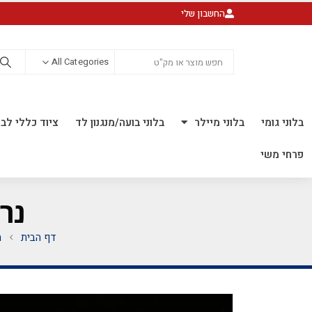
החשבון שלי
All Categories
בלוני גומי
בלוני מיילר
בלוני בועה/מנגנון לד
ציוד כללי לבל
פרחי משי
נרות BIRTHDAY
דף הבית
ח