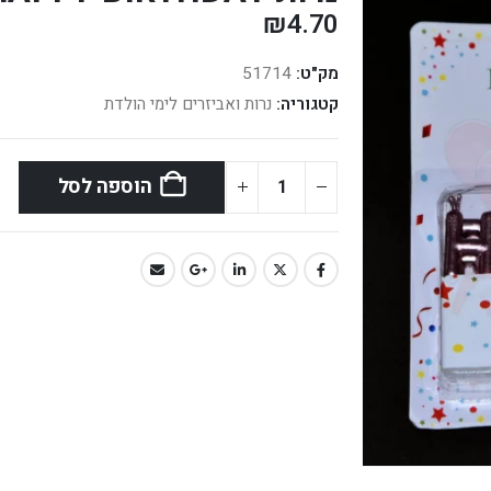
₪
4.70
מק"ט:
51714
קטגוריה:
נרות ואביזרים לימי הולדת
הוספה לסל