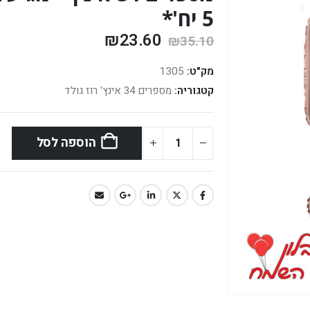
5 יח'*
₪
23.60
₪
35.10
מק"ט:
1305
קטגוריה:
מספרים 34 אינץ' רוז גולד
הוספה לסל