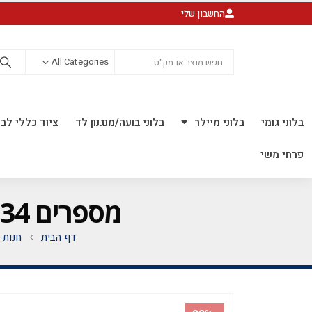
החשבון שלי
All Categories
בלוני גומי
בלוני מיילר
בלוני בועה/מנגנון לד
ציוד כללי לבל
פרחי משי
מספרים 34 אינץ' *מגיע בסיטונאות חבילה של 5 יח'*
דף הבית
חנות