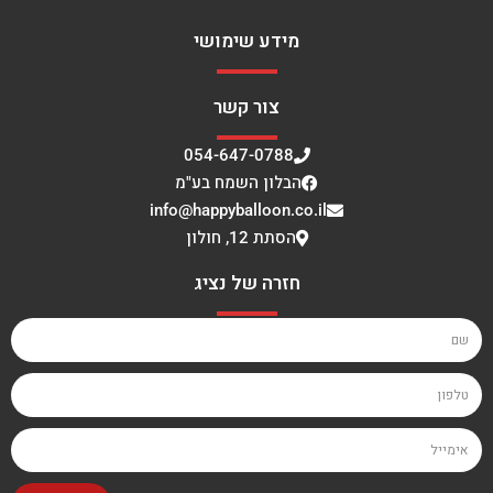
מידע שימושי
צור קשר
054-647-0788
הבלון השמח בע"מ
info@happyballoon.co.il
הסתת 12, חולון
חזרה של נציג