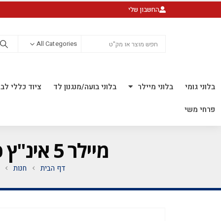
החשבון שלי
All Categories
בלוני גומי
בלוני מיילר
בלוני בועה/מנגנון לד
ציוד כללי לבל
פרחי משי
מיילר 5 אינ"ץ כוכב ירוק *לאוויר בלבד* *חבילה של 50 יח'*
דף הבית
חנות