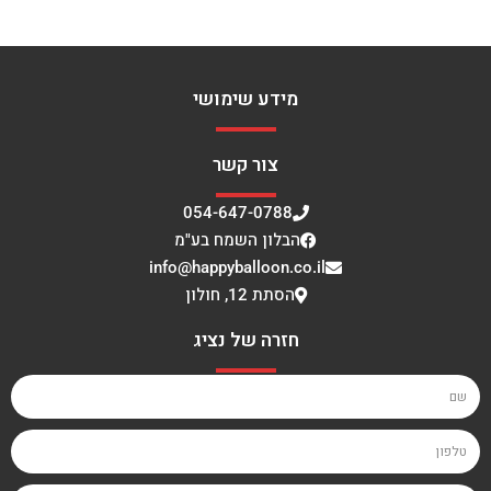
מידע שימושי
צור קשר
054-647-0788
הבלון השמח בע"מ
info@happyballoon.co.il
הסתת 12, חולון
חזרה של נציג