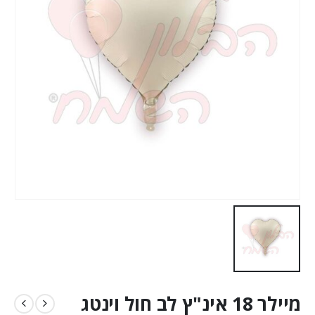
מיילר 18 אינ"ץ לב חול וינטג