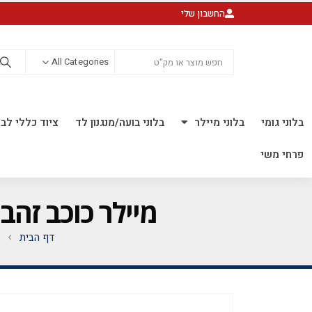
החשבון שלי
All Categories
בלוני גומי
בלוני מיילר
בלוני בועה/מנגנון לד
ציוד כללי לבל
פרחי משי
מיילר כוכב זהב 18 אינץ' *מגיע בסיטונאות חבילה של 5 יח'
דף הבית