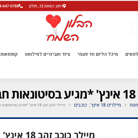
רחוב הסתת 12, חולון
4-647-0788
ונאים
מיכל הליום חד פעמי
ציוד ואביזרים לסילואט
קופסאות ו
*
חנות
מיילרים 18 אינץ'
כוכבים
מיילר כוכב זהב 18 אינץ' *מגיע בסיטונאות חבילה של 5 יח'*
,
מיילר כוכב 