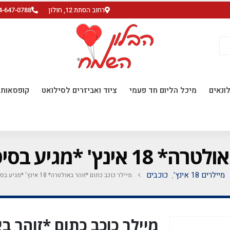
רחוב הסתת 12, חולון
4-647-0788
ונאים
מיכל הליום חד פעמי
ציוד ואביזרים לסילואט
קופסאות ו
נאות חבילה של 5 יח'*
מיילרים 18 אינץ'
כוכבים
מיילר כוכב כתום *זוהר באולטרה* 18 אינץ' *מגיע בסיטונאות חבילה של 5 יח'*
,