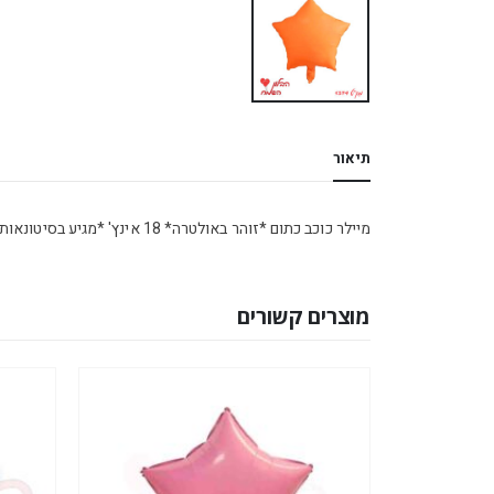
תיאור
מיילר כוכב כתום *זוהר באולטרה* 18 אינץ' *מגיע בסיטונאות חבילה של 5 יח'*
מוצרים קשורים