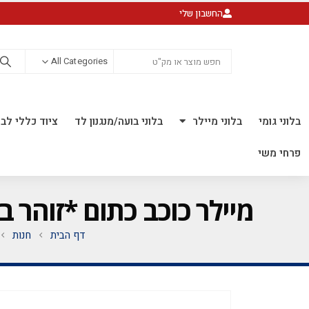
החשבון שלי
All Categories
בלוני גומי
בלוני מיילר
בלוני בועה/מנגנון לד
ציוד כללי לבל
פרחי משי
מיילר כוכב כתום *זוהר באולטרה* 18 אינץ' *מגיע בסיטו
דף הבית
חנות