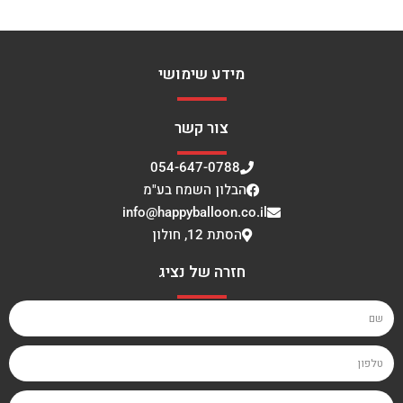
מידע שימושי
צור קשר
054-647-0788
הבלון השמח בע"מ
info@happyballoon.co.il
הסתת 12, חולון
חזרה של נציג