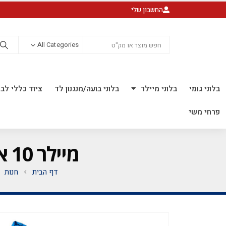
החשבון שלי
All Categories
בלוני גומי
בלוני מיילר
בלוני בועה/מנגנון לד
ציוד כללי לבל
פרחי משי
מיילר 10 אינ"ץ *לאוויר בלבד* *חבילה של 50 יח'*
דף הבית
חנות