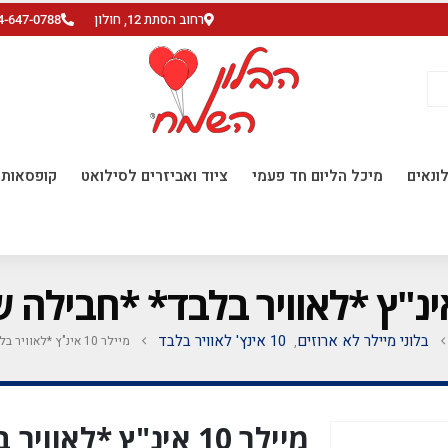
רחוב הסתת 12, חולון
4-647-0788
ונאים
מיכל הליום חד פעמי
ציוד ואביזרים לסילואט
קופסאות ו
בלוני מיילר לא ארוזים
10 אינץ' לאוויר בלבד
מיילר 10 אינ"ץ *לאוויר בלבד* *חבילה של 50 יח'*
,