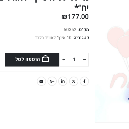
יח'*
₪
177.00
מק"ט:
50352
קטגוריה:
10 אינץ' לאוויר בלבד
הוספה לסל