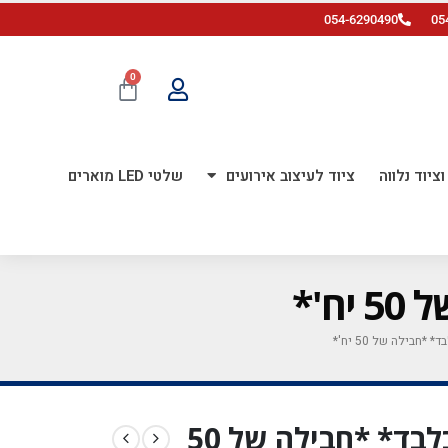
054-6290490
05
0
ציוד נלווה
ציוד לעיצוב אירועים
שלטי LED מוארים
מיילר 10 אינ"ץ *לאוויר בלבד* *חבילה של 50