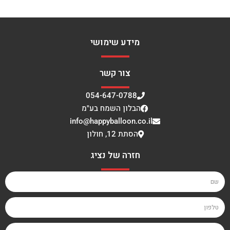
מידע שימושי
צור קשר
054-647-0788
הבלון השמח בע"מ
info@happyballoon.co.il
הסתת 12, חולון
חזרה של נציג