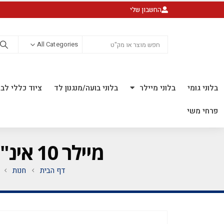
החשבון שלי
All Categories
בלוני גומי
בלוני מיילר
בלוני בועה/מנגנון לד
ציוד כללי לבל
פרחי משי
מיילר 10 אינ"ץ גירפה *לאוויר בלבד* *חבילה של 50 יח'*
דף הבית
חנות