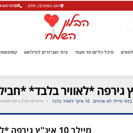
רחוב הסתת 12, חולון
4-647-0788
ונאים
מיכל הליום חד פעמי
ציוד ואביזרים לסילואט
קופסאות ו
בלוני מיילר לא ארוזים
10 אינץ' לאוויר בלבד
מיילר 10 אינ"ץ גירפה *לאוויר בלבד* *חבילה של 50 יח'*
,
מיילר 10 אינ"ץ גיר