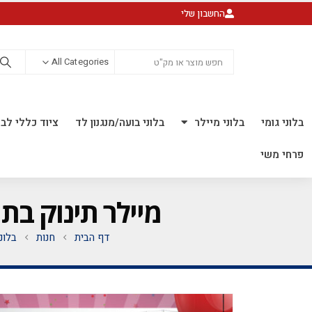
החשבון שלי
All Categories
בלוני גומי
בלוני מיילר
בלוני בועה/מנגנון לד
ציוד כללי לבל
פרחי משי
מיילר תינוק בת 28 אינ'ץ *מגיע בסיטונאות חבילה של 5 יח' 
דף הבית
חנות
בלונ