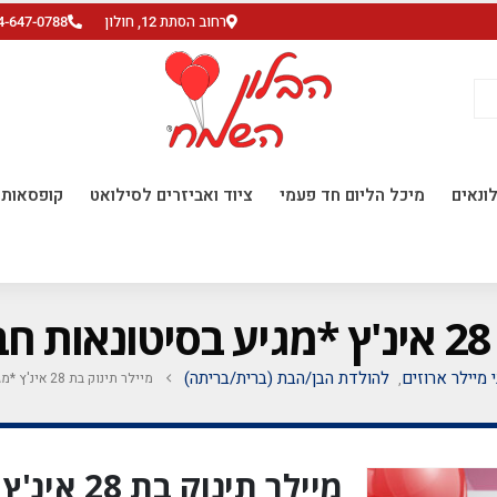
רחוב הסתת 12, חולון
4-647-0788
ונאים
מיכל הליום חד פעמי
ציוד ואביזרים לסילואט
קופסאות ו
*
י מיילר ארוזים
להולדת הבן/הבת (ברית/בריתה)
מיילר תינוק בת 28 אינ'ץ *מגיע בסיטונאות חבילה של 5 יח' *
,
מיילר תינו