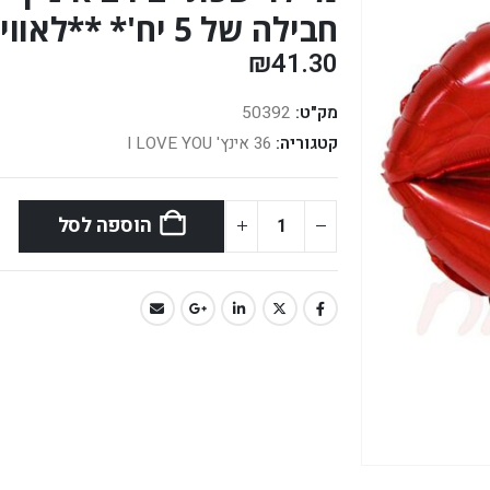
חבילה של 5 יח'* **לאוויר בלבד**
₪
41.30
מק"ט:
50392
קטגוריה:
36 אינץ' I LOVE YOU
הוספה לסל