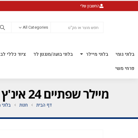
החשבון שלי
All Categories
בלוני גומי
בלוני מיילר
בלוני בועה/מנגנון לד
ציוד כללי לבל
פרחי משי
מיילר שפתיים 24 אינ'ץ *מגיע בסיטונאות חבילה של 5 יח'* **לאוויר בלבד**
דף הבית
חנות
בלוני 