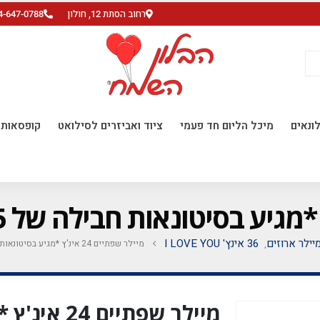
רחוב הסתת 12, חולון
4-647-0788
ונאים
מיכל הליום חד פעמי
ציוד ואביזרים לסילואט
קופסאות ו
מיילר ארוזים
36 אינץ' I LOVE YOU
מיילר שפתיים 24 אינ'ץ *מגיע בסיטונאות חבילה של 5 יח'* **לאוויר בלבד**
,
מיילר שפתיים