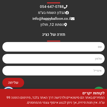
054-647-0788
הבלון השמח בע"מ
info@happyballoon.co.il
הסתת 12, חולון
חזרה של נציג
שליחה
לקוחות יקרים
האתר עוצב ונבנה על ידי סטודיו בייגלה
המחירים באתר הם סיטונאיים ולרכישה דרך האתר בלבד, מינימום הזמנה 99
ש"ח. אין חנות פיזית, אך ניתן לבצע איסוף עצמי מהמחסנים.
0