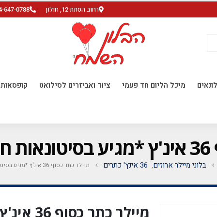
רחוב הסתת 12, חולון
4-647-0788
ונאים
מיכל הליום חד פעמי
ציוד ואביזרים לסילואט
קופסאות ו
ח'*
בלוני מיילר ארוזים
36 אינץ' כתרים
מיילר כתר כסוף 36 אינ'ץ *מגיע בסיטונאות חבילה של 5 יח'*
,
מיילר כתר 