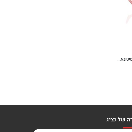
מיילר כתר רוז גולד 36 אינ'ץ *מגיע בסיטונאות חבילה של 5 יח'*
ה של נציג