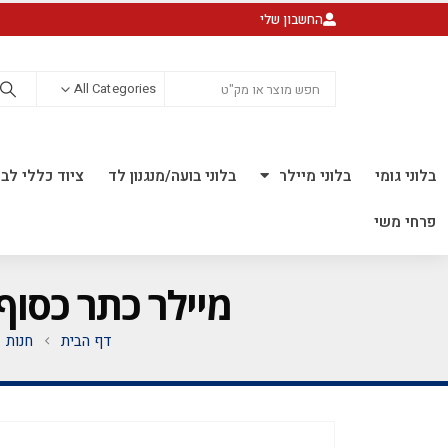
החשבון שלי
All Categories
בלוני גומי
בלוני מיילר
בלוני בועה/מנגנון לד
ציוד כללי לבל
פרחי משי
מיילר כתר כסוף 36 אינ'ץ *מגיע בסיטונאות חבילה של 5 י
דף הבית
חנות