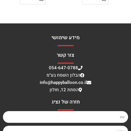
מידע שימושי
צור קשר
054-647-0788
הבלון השמח בע"מ
info@happyballoon.co.il
הסתת 12, חולון
חזרה של נציג