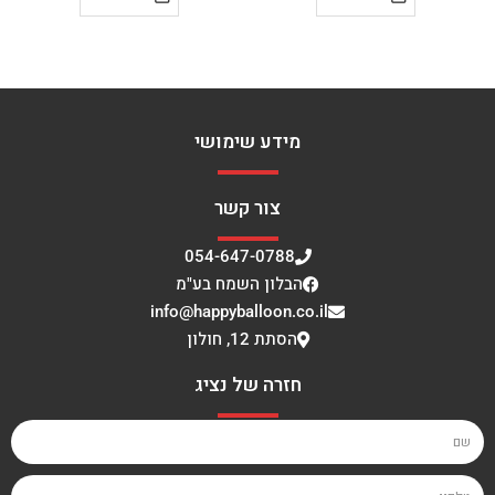
מידע שימושי
צור קשר
054-647-0788
הבלון השמח בע"מ
info@happyballoon.co.il
הסתת 12, חולון
חזרה של נציג