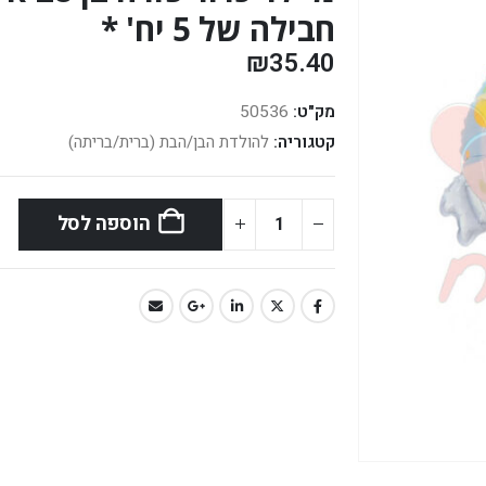
חבילה של 5 יח' *
₪
35.40
מק"ט:
50536
קטגוריה:
להולדת הבן/הבת (ברית/בריתה)
הוספה לסל