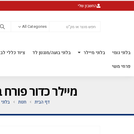
החשבון שלי
All Categories
בלוני גומי
בלוני מיילר
בלוני בועה/מנגנון לד
ציוד כללי לבל
פרחי משי
מיילר כדור פורח בן 28 אינ'ץ *מגיע בסיטונאות חבילה של 5
דף הבית
חנות
בלוני 