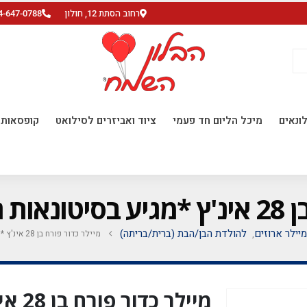
רחוב הסתת 12, חולון
4-647-0788
ונאים
מיכל הליום חד פעמי
ציוד ואביזרים לסילואט
קופסאות ו
 יח' *
מיילר ארוזים
להולדת הבן/הבת (ברית/בריתה)
מיילר כדור פורח בן 28 אינ'ץ *מגיע בסיטונאות חבילה של 5 יח' *
,
מיילר