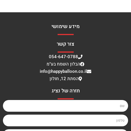
מידע שימושי
צור קשר
054-647-0788
הבלון השמח בע"מ
info@happyballoon.co.il
הסתת 12, חולון
חזרה של נציג