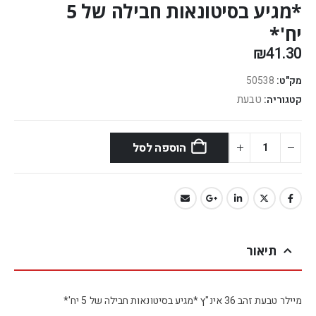
*מגיע בסיטונאות חבילה של 5
יח'*
₪
41.30
מק"ט:
50538
טבעת
קטגוריה:
הוספה לסל
תיאור
מיילר טבעת זהב 36 אינ"ץ *מגיע בסיטונאות חבילה של 5 יח'*