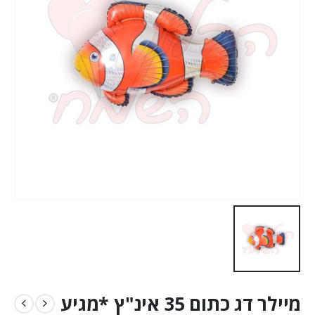
מיילר דג כתום 35 אינ"ץ *מגיע