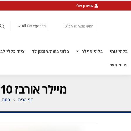
החשבון שלי
All Categories
בלוני גומי
בלוני מיילר
בלוני בועה/מנגנון לד
ציוד כללי לבל
פרחי משי
מיילר אורבז 10 אינ"ץ *לאוויר בלבד* *מגיע בחבילה 20 יח'*
דף הבית
חנות