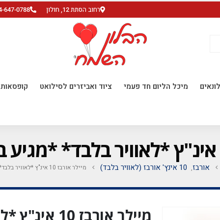
רחוב הסתת 12, חולון
4-647-0788
ונאים
מיכל הליום חד פעמי
ציוד ואביזרים לסילואט
קופסאות ו
אורבז
10 אינץ' אורבז (לאוויר בלבד)
מיילר אורבז 10 אינ"ץ *לאוויר בלבד* *מגיע בחבילה 20 יח'*
,
מיילר אורבז 10