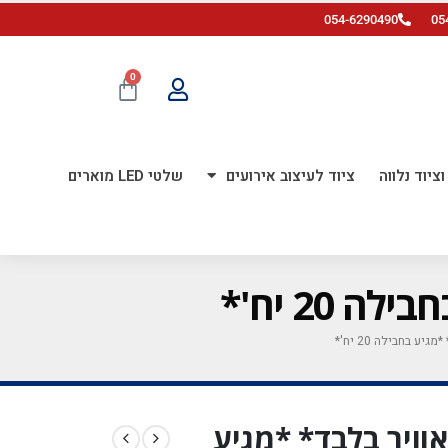
054-6290490
05
0
ציוד נלווה
ציוד לעיצוב אירועים
שלטי LED מוארים
 אינ"ץ *לאוויר בלבד* *מגיע