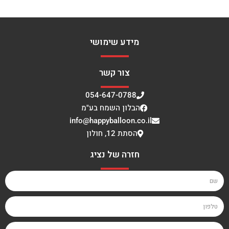
מידע שימושי
צור קשר
054-647-0788
הבלון השמח בע"מ
info@happyballoon.co.il
הסתת 12, חולון
חזרה של נציג