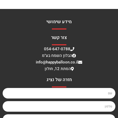
מידע שימושי
צור קשר
054-647-0788
הבלון השמח בע"מ
info@happyballoon.co.il
הסתת 12, חולון
חזרה של נציג