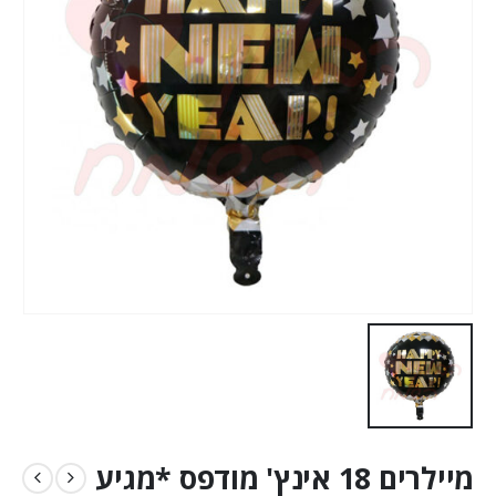
מיילרים 18 אינץ' מודפס *מגיע